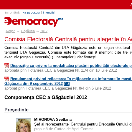
în română
|
на русском
|
in english
alegeri.md
→
→
Alegeri
Găgăuzia
2012
Comisia Electorală Centrală pentru alegerile în
Comisia Electorală Centrală din UTA Găgăuzia este un organ electoral t
teritoriul UTA Găgăuzia. Comisia este formată din 9 membri: cîte trei re
executiv (organul executiv) şi instanţelor judecătoreşti.
Dispoziţie cu privire la modalitatea plasării publicităţii electorale 
aprobată prin Hotărîrea CEC a Găgăuziei Nr. 11/4 din 18 iulie 2012
Regulament privind reflectarea în mijloacele de informare în masă
Găgăuzia din 9 septembrie 2012
RU
aprobat prin Hotărîrea CEC a Găgăuziei Nr. 8/4 din 6 iulie 2012
Componenţa CEC a Găgăuziei 2012
Preşedinte
MIRONOVA Svetlana
Şef al reprezentanţei Centrului pentru Drepturile Omului 
propusă de Curtea de Apel Comrat