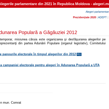
Alegerile parlamentare din 2021 în Republica Moldova - alegeri.m
Alegeri parlamentar
Prezidenţiale 2020
|
ADEPT
|
 Adunarea Populară a Găgăuziei 2012
emporar, misiunea căruia este organizarea şi desfăşurarea alegerilor pe
prezentanţi din partea Adunării Populare (organul legislativ), Comitetului
pe panourile electorale în timpul alegerilor din 2012
RU
 a campaniei electorale pentru alegeri în Adunarea Populară a UTA
din mun. Comrat