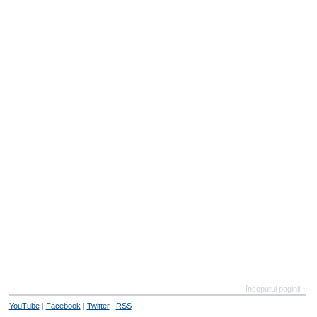
începutul paginii ↑
YouTube
|
Facebook
|
Twitter
|
RSS