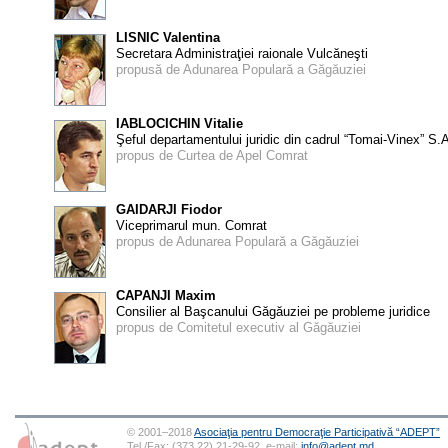
LISNIC Valentina
Secretara Administraţiei raionale Vulcăneşti
propusă de Adunarea Populară a Găgăuziei
IABLOCICHIN Vitalie
Şeful departamentului juridic din cadrul “Tomai-Vinex” S.
propus de Curtea de Apel Comrat
GAIDARJI Fiodor
Viceprimarul mun. Comrat
propus de Adunarea Populară a Găgăuziei
CAPANJI Maxim
Consilier al Başcanului Găgăuziei pe probleme juridice
propus de Comitetul executiv al Găgăuziei
© 2001–2018
Asociaţia pentru Democraţie Participativă “ADEPT”
Tel./Fax: (373 22) 21-29-92, e-mail:
info@adept.md