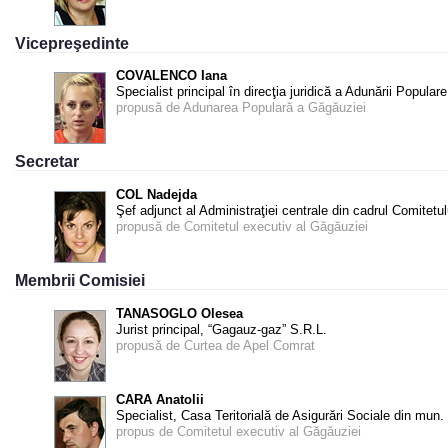
Vicepreşedinte
COVALENCO Iana
Specialist principal în direcţia juridică a Adunării Popula
propusă de Adunarea Populară a Găgăuziei
Secretar
COL Nadejda
Şef adjunct al Administraţiei centrale din cadrul Comitetu
propusă de Comitetul executiv al Găgăuziei
Membrii Comisiei
TANASOGLO Olesea
Jurist principal, “Gagauz-gaz” S.R.L.
propusă de Curtea de Apel Comrat
CARA Anatolii
Specialist, Casa Teritorială de Asigurări Sociale din mun
propus de Comitetul executiv al Găgăuziei