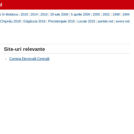
d
e în Moldova
|
2019
|
2014
|
2010
|
29 iulie 2009
|
5 aprilie 2009
|
2005
|
2001
|
1998
|
1994
Chişinău 2018
|
Găgăuzia 2016
|
Prezidenţiale 2016
|
Locale 2015
|
partide.md
|
avere.md
Site-uri relevante
Comisia Electorală Centrală