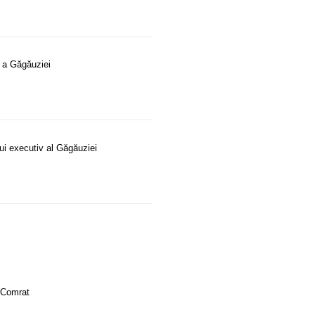
re a Găgăuziei
lui executiv al Găgăuziei
. Comrat