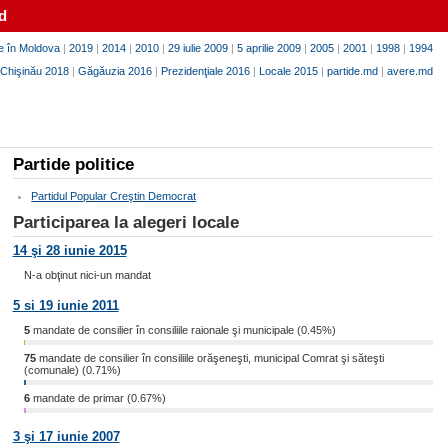
d
e în Moldova
|
2019
|
2014
|
2010
|
29 iulie 2009
|
5 aprilie 2009
|
2005
|
2001
|
1998
|
1994
Chişinău 2018
|
Găgăuzia 2016
|
Prezidenţiale 2016
|
Locale 2015
|
partide.md
|
avere.md
Partide politice
Partidul Popular Creştin Democrat
Participarea la alegeri locale
14 şi 28 iunie 2015
N-a obţinut nici-un mandat
5 si 19 iunie 2011
5
mandate de consilier în consiliile raionale şi municipale (0.45%)
75
mandate de consilier în consiliile orăşeneşti, municipal Comrat şi săteşti
(comunale) (0.71%)
6
mandate de primar (0.67%)
3 şi 17 iunie 2007