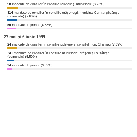
98
mandate de consilier în consiliile raionale şi municipale (8.73%)
814
mandate de consilier în consiliile orăşeneşti, municipal Comrat şi săteşti
(comunale) (7.66%)
59
mandate de primar (6.58%)
23 mai şi 6 iunie 1999
24
mandate de consilier în consiliile judeţene şi consiliul mun. Chişinău (7.69%)
341
mandate de consilier în consiliile municipale, orăşeneşti şi săteşti
(comunale) (5.59%)
24
mandate de primar (3.82%)