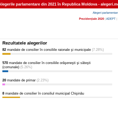
Alegerile parlamentare din 2021 în Republica Moldova - alegeri.m
Alegeri parlamentar
Prezidenţiale 2020
|
ADEPT
|
Rezultatele alegerilor
82
mandate de consilier în consiliile raionale şi municipale
(7.28%)
570
mandate de consilier în consiliile orăşeneşti şi săteşti
(comunale)
(5.26%)
20
mandate de primar
(2.23%)
8
mandate de consilier în consiliul municipal Chişinău