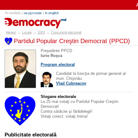
în română
|
на русском
|
in english
alegeri.md
→
→
→
Alegeri
Locale
2003
Concurenţi electorali
Partidul Popular Creştin Democrat (PPCD)
Preşedinte PPCD
Iurie Roşca
Program electoral
Candidat la funcţia de primar general al
mun. Chişinău:
Vlad Cubreacov
Slogane electorale
La 25 mai votaţi cu Partidul Popular Creştin
Democrat!
Contra sărăciei şi fărădelegii!
Votaţi corect, votaţi Inima!
Publicitate electorală