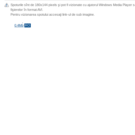
Spoturile sînt de 180x144 pixels şi pot fi vizionate cu ajutorul Windows Media Player 
fişierelor în format AVI.
Pentru vizionarea spotului accesaţi link-ul de sub imagine.
0.4Mb
RO