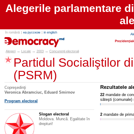
Alegerile parlamentare d
al
în română
|
на русском
|
in english
Al
alegeri.md
Prezidenţial
→
→
→
Alegeri
Locale
2003
Concurenţi electorali
Partidul Socialiştilor
(PSRM)
Rezultatele al
Copreşedinţi
Veronica Abramciuc, Eduard Smirnov
22
mandate de consil
săteşti (comunale)
Program electoral
Slogan electoral
2
mandate de prim
Moldova. Muncă. Egalitate în
drepturi!