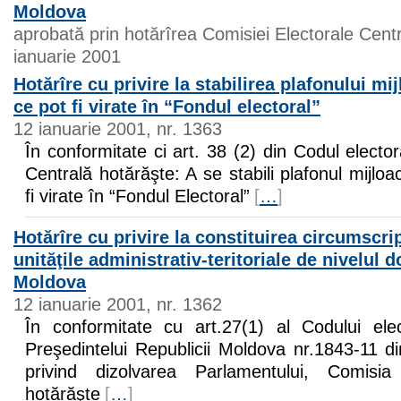
Moldova
aprobată prin hotărîrea Comisiei Electorale Cent
ianuarie 2001
Hotărîre cu privire la stabilirea plafonului mi
ce pot fi virate în “Fondul electoral”
12 ianuarie 2001, nr. 1363
În conformitate ci art. 38 (2) din Codul electo
Centrală hotărăşte: A se stabili plafonul mijloa
fi virate în “Fondul Electoral”
[
…
]
Hotărîre cu privire la constituirea circumscrip
unităţile administrativ-teritoriale de nivelul d
Moldova
12 ianuarie 2001, nr. 1362
În conformitate cu art.27(1) al Codului ele
Preşedintelui Republicii Moldova nr.1843-11 
privind dizolvarea Parlamentului, Comisia
hotărăşte
[
…
]