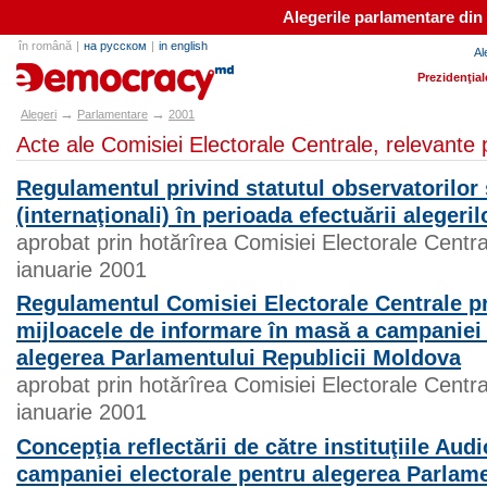
Alegerile parlamentare din
în română
|
на русском
|
in english
Al
alegeri.md
Prezidenţial
→
→
Alegeri
Parlamentare
2001
Acte ale Comisiei Electorale Centrale, relevante
Regulamentul privind statutul observatorilor 
(internaţionali) în perioada efectuării alegeril
aprobat prin hotărîrea Comisiei Electorale Centra
ianuarie 2001
Regulamentul Comisiei Electorale Centrale pri
mijloacele de informare în masă a campaniei 
alegerea Parlamentului Republicii Moldova
aprobat prin hotărîrea Comisiei Electorale Centra
ianuarie 2001
Concepţia reflectării de către instituţiile Audi
campaniei electorale pentru alegerea Parlame