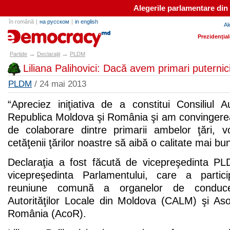
Alegerile parlamentare din
în română
|
на русском
|
in english
Al
partide.md
Prezidenţia
→
→
Partide
Declaraţii
PLDM
Liliana Palihovici: Dacă avem primari puternic
PLDM
/ 24 mai 2013
“Apreciez iniţiativa de a constitui Consiliul Au
Republica Moldova şi România şi am convingerea
de colaborare dintre primarii ambelor ţări,
cetăţenii ţărilor noastre să aibă o calitate mai bună
Declaraţia a fost făcută de vicepreşedinta PLD
vicepreşedinta Parlamentului, care a partic
reuniune comună a organelor de conduce
Autorităţilor Locale din Moldova (CALM) şi Aso
România (AcoR).