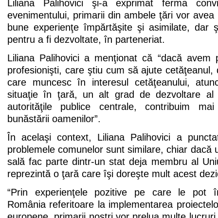
Liliana Palihovici şi-a exprimat ferma conv
evenimentului, primarii din ambele ţări vor avea 
bune experienţe împărtăşite şi asimilate, dar ş
pentru a fi dezvoltate, în parteneriat.
Liliana Palihovici a menţionat că “dacă avem p
profesionişti, care ştiu cum să ajute cetăţeanul,
care muncesc în interesul cetăţeanului, at
situaţie în ţară, un alt grad de dezvoltare al
autorităţile publice centrale, contribuim mai
bunăstării oamenilor”.
În acelaşi context, Liliana Palihovici a punct
problemele comunelor sunt similare, chiar dacă un
sală fac parte dintr-un stat deja membru al Uniun
reprezintă o ţară care îşi doreşte mult acest dezi
“Prin experienţele pozitive pe care le pot î
România referitoare la implementarea proiectelor
europene, primarii noştri vor prelua multe lucruri u