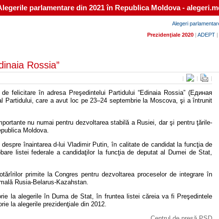
Alegerile parlamentare din 2021 în Republica Moldova - alegeri.m
Alegeri parlamentar
Prezidenţiale 2020
|
ADEPT
Edinaia Rossia”
|
|
|
de felicitare în adresa Preşedintelui Partidului “Edinaia Rossia” (Единая
 al Partidului, care a avut loc pe 23–24 septembrie la Moscova, şi a întrunit
importante nu numai pentru dezvoltarea stabilă a Rusiei, dar şi pentru ţările-
epublica Moldova.
despre înaintarea d-lui Vladimir Putin, în calitate de candidat la funcţia de
obare listei federale a candidaţilor la funcţia de deputat al Dumei de Stat,
rîrilor primite la Congres pentru dezvoltarea proceselor de integrare în
Vamală Rusia-Belarus-Kazahstan.
orie la alegerile în Duma de Stat, în fruntea listei căreia va fi Preşedintele
rie la alegerile prezidenţiale din 2012.
Centrul de presă PSD