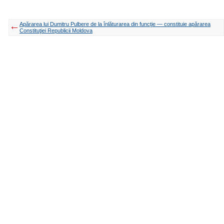
Apărarea lui Dumitru Pulbere de la înlăturarea din funcţie — constituie apărarea
Constituţiei Republicii Moldova