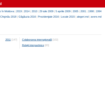
d
e în Moldova
|
2019
|
2014
|
2010
|
29 iulie 2009
|
5 aprilie 2009
|
2005
|
2001
|
1998
|
1994
|
Chişinău 2018
|
Găgăuzia 2016
|
Prezidenţiale 2016
|
Locale 2015
|
alegeri.md
|
avere.md
2011
[147]
Colaborarea internaţională
[102]
Relaţii interpartinice
[83]