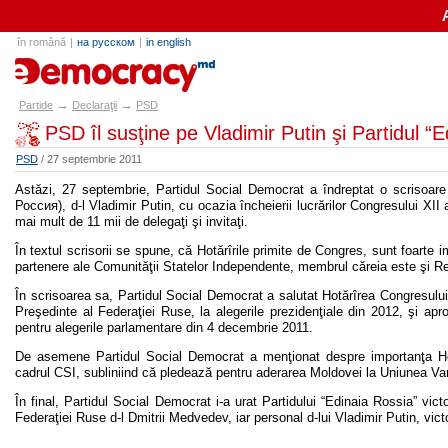
în română
|
на русском
|
in english
partide.md
→
→
Partide
Declaraţii
PSD
PSD îl susţine pe Vladimir Putin şi Partidul “
PSD
/ 27 septembrie 2011
Astăzi, 27 septembrie, Partidul Social Democrat a îndreptat o scrisoare 
Россия), d-l Vladimir Putin, cu ocazia încheierii lucrărilor Congresului XII
mai mult de 11 mii de delegaţi şi invitaţi.
În textul scrisorii se spune, că Hotărîrile primite de Congres, sunt foarte 
partenere ale Comunităţii Statelor Independente, membrul căreia este şi R
În scrisoarea sa, Partidul Social Democrat a salutat Hotărîrea Congresului 
Preşedinte al Federaţiei Ruse, la alegerile prezidenţiale din 2012, şi apr
pentru alegerile parlamentare din 4 decembrie 2011.
De asemene Partidul Social Democrat a menţionat despre importanţa Hotă
cadrul CSI, subliniind că pledează pentru aderarea Moldovei la Uniunea 
În final, Partidul Social Democrat i-a urat Partidului “Edinaia Rossia” vict
Federaţiei Ruse d-l Dmitrii Medvedev, iar personal d-lui Vladimir Putin, victo