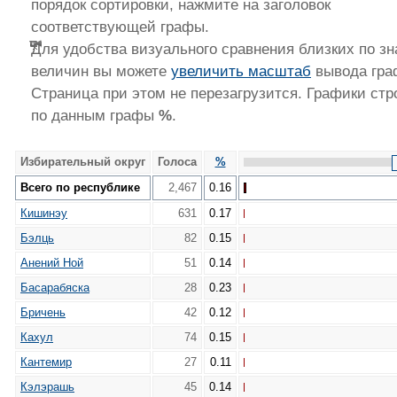
порядок сортировки, нажмите на заголовок
соответствующей графы.
Для удобства визуального сравнения близких по з
величин вы можете
увеличить масштаб
вывода гра
Страница при этом не перезагрузится. Графики стр
по данным графы
%
.
Избирательный округ
Голоса
%
Всего по республике
2,467
0.16
Кишинэу
631
0.17
Бэлць
82
0.15
Анений Ной
51
0.14
Басарабяска
28
0.23
Бричень
42
0.12
Кахул
74
0.15
Кантемир
27
0.11
Кэлэрашь
45
0.14