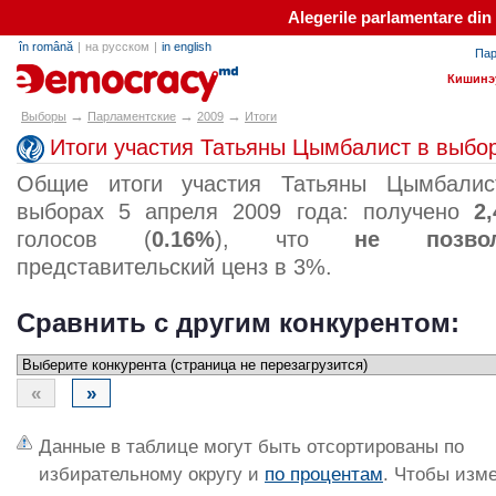
Alegerile parlamentare din
în română
|
на русском
|
in english
Пар
alegeri.md
Кишинэ
→
→
→
Выборы
Парламентские
2009
Итоги
Итоги участия Татьяны Цымбалист в выбор
Общие итоги участия Татьяны Цымбалис
выборах 5 апреля 2009 года: получено
2,
голосов (
0.16%
), что
не позво
представительский ценз в 3%.
Сравнить с другим конкурентом:
«
»
Данные в таблице могут быть отсортированы по
избирательному округу и
по процентам
. Чтобы изм