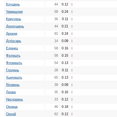
Кэушень
44
0.12
Чимишлия
58
0.24
Криулень
36
0.11
Дондушень
44
0.21
Дрокия
92
0.24
Дубэсарь
14
0.09
Единец
58
0.16
Фэлешть
58
0.15
Флорешть
54
0.13
Глодень
28
0.11
Хынчешть
65
0.13
Яловень
39
0.09
Леова
35
0.16
Ниспорень
33
0.12
Окница
46
0.18
Орхей
62
0.12