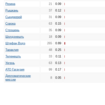
Резина
21
0.09
Рышкань
37
0.12
Сынджерей
31
0.09
Сорока
63
0.15
Стрэшень
35
0.09
Шолдэнешть
18
0.09
Штефан Водэ
265
0.89
Тараклия
48
0.25
Теленешть
33
0.11
Унгень
63
0.13
АТО Гагаузия
99
0.17
Дипломатические
8
0.05
миссии