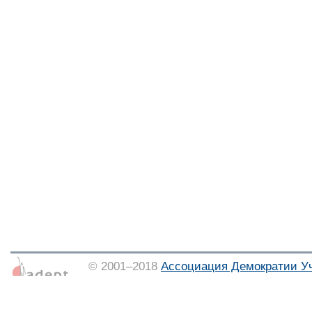
© 2001–2018
Ассоциация Демократии У
Тел./факс: (373 22) 21-29-92, e-mail:
info
Использование материалов допускается