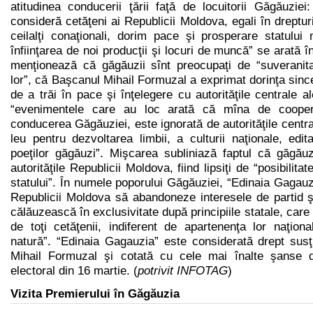
atitudinea conducerii ţării faţă de locuitorii Găgăuziei
consideră cetăţeni ai Republicii Moldova, egali în drepturi 
ceilalţi conaţionali, dorim pace şi prosperare statului na
înfiinţarea de noi producţii şi locuri de muncă” se arată 
menţionează că găgăuzii sînt preocupaţi de “suveranitat
lor”, că Başcanul Mihail Formuzal a exprimat dorinţa sinc
de a trăi în pace şi înţelegere cu autorităţile centrale a
“evenimentele care au loc arată că mîna de cooper
conducerea Găgăuziei, este ignorată de autorităţile centra
leu pentru dezvoltarea limbii, a culturii naţionale, editar
poeţilor găgăuzi”. Mişcarea subliniază faptul că găgăuz
autorităţile Republicii Moldova, fiind lipsiţi de “posibilitat
statului”. În numele poporului Găgăuziei, “Edinaia Gagauzi
Republicii Moldova să abandoneze interesele de partid ş
călăuzească în exclusivitate după principiile statale, care
de toţi cetăţenii, indiferent de apartenenţa lor naţion
natură”. “Edinaia Gagauzia” este considerată drept susţ
Mihail Formuzal şi cotată cu cele mai înalte şanse d
electoral din 16 martie. (
potrivit INFOTAG
)
Vizita Premierului în Găgăuzia