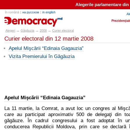
Alegerile parlamentare din
în română
|
на русском
|
in english
Al
alegeri.md
Prezidenţial
→
→
→
Alegeri
Găgăuzia
2008
Curier electoral
Curier electoral din 12 martie 2008
Apelul Mişcării “Edinaia Gagauzia”
Vizita Premierului în Găgăuzia
Apelul Mişcării “Edinaia Gagauzia”
La 11 martie, la Comrat, a avut loc un congres al Mişcă
care au participat aproximativ 500 de delegaţi din toat
găgăuze. În cadrul congresului a fost adoptat în un
conducerea Republicii Moldova, prin care se declară î