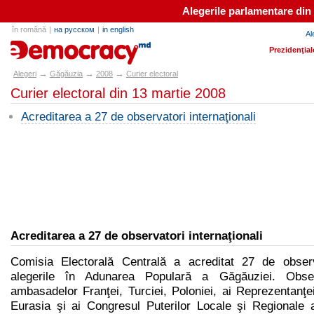
Alegerile parlamentare din
în română
|
на русском
|
in english
Al
alegeri.md
Prezidenţial
→
→
→
Alegeri
Găgăuzia
2008
Curier electoral
Curier electoral din 13 martie 2008
Acreditarea a 27 de observatori internaţionali
Acreditarea a 27 de observatori internaţionali
Comisia Electorală Centrală a acreditat 27 de obser
alegerile în Adunarea Populară a Găgăuziei. Obser
ambasadelor Franţei, Turciei, Poloniei, ai Reprezentanţ
Eurasia şi ai Congresul Puterilor Locale şi Regionale a