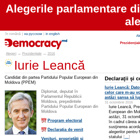
Alegerile parlamentare d
al
în română
|
на русском
|
in english
Al
alegeri.md
Prezidenţial
→
→
Alegeri
Prezidenţiale
2016
Iurie Leancă
Candidat din partea Partidului Popular European din
Declaraţii şi 
Moldova (PPEM)
Iurie Leancă: Dato
Diplomat, deputat în
celor care m-au v
Parlamentul Republicii
astăzi şansa să l
Moldova, preşedintele
31 octombrie 2016
Partidului Popular European din
Iurie Leancă, Pre
Moldova
European din Mo
astăzi, 31 octomb
Program electoral
în cadrul căreia a
susţinerea acorda
Declaraţia de venit
alegerilor pentru
statului
[
…
]
Venituri, proprietăţi şi