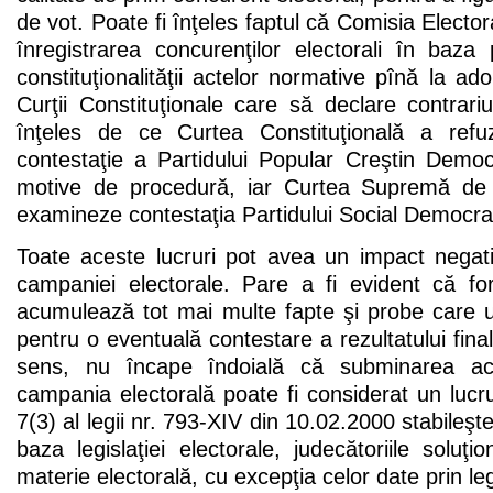
de vot. Poate fi înţeles faptul că Comisia Electo
înregistrarea concurenţilor electorali în baza p
constituţionalităţii actelor normative pînă la ad
Curţii Constituţionale care să declare contrariul
înţeles de ce Curtea Constituţională a ref
contestaţie a Partidului Popular Creştin Demo
motive de procedură, iar Curtea Supremă de J
examineze contestaţia Partidului Social Democra
Toate aceste lucruri pot avea un impact negati
campaniei electorale. Pare a fi evident că for
acumulează tot mai multe fapte şi probe care ul
pentru o eventuală contestare a rezultatului final 
sens, nu încape îndoială că subminarea acce
campania electorală poate fi considerat un lucru 
7(3) al legii nr. 793-XIV din 10.02.2000 stabileş
baza legislaţiei electorale, judecătoriile soluţi
materie electorală, cu excepţia celor date prin l