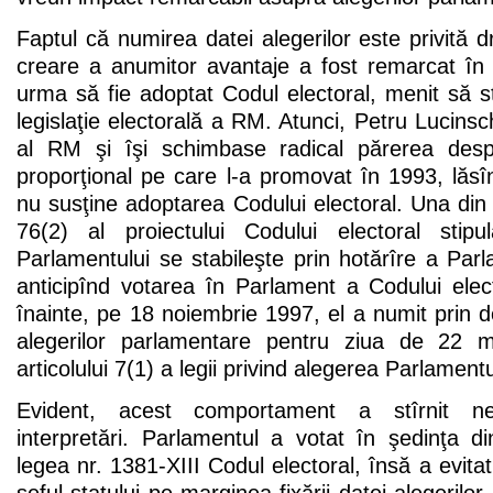
Faptul că numirea datei alegerilor este privită d
creare a anumitor avantaje a fost remarcat în
urma să fie adoptat Codul electoral, menit să 
legislaţie electorală a RM. Atunci, Petru Lucinsc
al RM şi îşi schimbase radical părerea despr
proporţional pe care l-a promovat în 1993, lăs
nu susţine adoptarea Codului electoral. Una din 
76(2) al proiectului Codului electoral stipu
Parlamentului se stabileşte prin hotărîre a Par
anticipînd votarea în Parlament a Codului elect
înainte, pe 18 noiembrie 1997, el a numit prin de
alegerilor parlamentare pentru ziua de 22 
articolului 7(1) a legii privind alegerea Parlament
Evident, acest comportament a stîrnit ne
interpretări. Parlamentul a votat în şedinţa 
legea nr. 1381-XIII Codul electoral, însă a evitat 