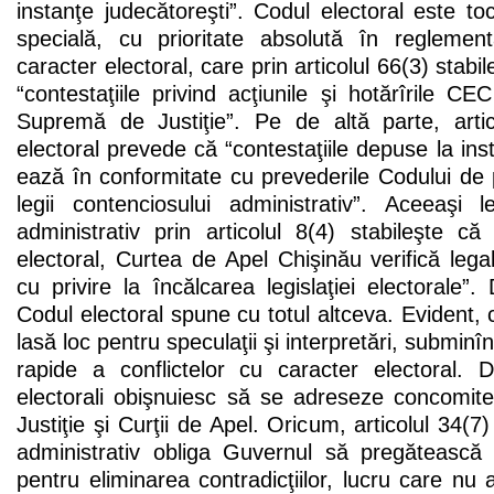
instanţe judecătoreşti”. Codul electoral este t
specială, cu prioritate absolută în reglemen
caracter electoral, care prin articolul 66(3) stab
“contestaţiile privind acţiunile şi hotărîrile 
Supremă de Justiţie”. Pe de altă parte, arti
electoral prevede că “contestaţiile depuse la ins
ează în conformitate cu prevederile Codului de p
legii contenciosului administrativ”. Aceeaşi 
administrativ prin articolul 8(4) stabileşte că 
electoral, Curtea de Apel Chişinău verifică legal
cu privire la încălcarea legislaţiei electoral
Codul electoral spune cu totul altceva. Evident, 
lasă loc pentru speculaţii şi interpretări, subminînd
rapide a conflictelor cu caracter electoral. 
electorali obişnuiesc să se adreseze concomit
Justiţie şi Curţii de Apel. Oricum, articolul 34(7)
administrativ obliga Guvernul să pregătească 
pentru eliminarea contradicţiilor, lucru care nu 