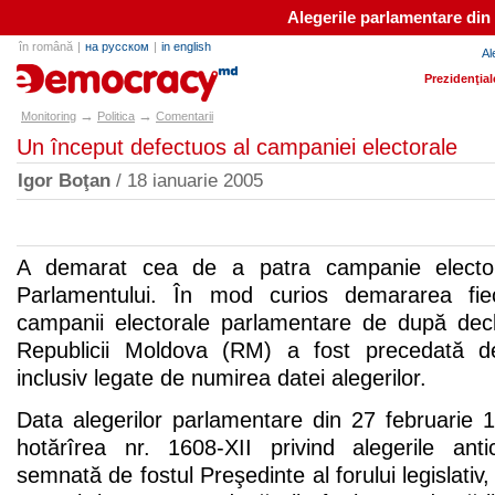
Alegerile parlamentare din
în română
|
на русском
|
in english
Al
e-democracy.md
Prezidenţial
→
→
Monitoring
Politica
Comentarii
Un început defectuos al campaniei electorale
Igor Boţan
/ 18 ianuarie 2005
A demarat cea de a patra campanie elector
Parlamentului. În mod curios demararea fie
campanii electorale parlamentare de după dec
Republicii Moldova (RM) a fost precedată d
inclusiv legate de numirea datei alegerilor.
Data alegerilor parlamentare din 27 februarie 1
hotărîrea nr. 1608-XII privind alegerile ant
semnată de fostul Preşedinte al forului legislativ,