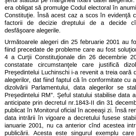
şeful statului pe marginea fixării datei alegerilor
era obligat să promulge Codul electoral în anumit
Constituţie. Însă acest caz a scos în evidenţă 
factorii de decizie dreptului de a decide 
desfăşoare alegerile.
Următoarele alegeri din 25 februarie 2001 au fo
fiind precedate de probleme care au fost soluţion
4 a Curţii Constituţionale din 26 decembrie 2
constatate circumstanţele care justifică dizo
Preşedintelui Luchinschi i-a revenit a treia oară
alegerilor, dat fiind faptul că în conformitate cu a
dizolvării Parlamentului, data alegerilor se sta
Preşedintelui RM”. Şeful statului stabilise data 
anticipate prin decretul nr.1843-II din 31 decem
publicat în Monitorul oficial în aceeaşi zi. Însă r
data intrării în vigoare a decretului fusese stab
ianuarie 2001, nu ca anterior cînd acestea int
publicării. Acesta este singurul exemplu car