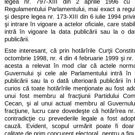
legea nr. 797-XIII din 2 aprilie 1996 cu p
Regulamentului Parlamentului, mai exact a regul
şi despre legea nr. 173-XIII din 6 iulie 1994 pri
şi intrare în vigoare a actelor oficiale, care stabi
intră în vigoare la data publicării sau la o dat
publicării.
Este interesant, că prin hotărîrile Curţii Consti
octombrie 1998, nr. 4 din 4 februarie 1999 şi nr.
acesta a relevat în mod clar că actele normati
Guvernului şi cele ale Parlamentului intră în
publicării sau la o dată ulterioară publicării în 
curios că toate hotărîrile menţionate au fost a
unui fost membru al fracţiunii Partidului Comu
Cecan, şi al unui actual membru al Guvernulu
fracţiune, lucru care dovedeşte că hotărîrea n
contradicţie cu prevederile legale a fost adop
cauză. Evident, scopul urmărit poate fi doar
calitate de prim concurent electoral, pentru a figu