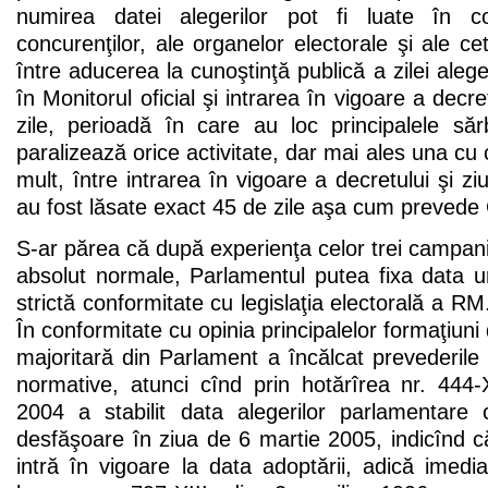
numirea datei alegerilor pot fi luate în con
concurenţilor, ale organelor electorale şi ale cet
între aducerea la cunoştinţă publică a zilei aleger
în Monitorul oficial şi intrarea în vigoare a decre
zile, perioadă în care au loc principalele săr
paralizează orice activitate, dar mai ales una cu 
mult, între intrarea în vigoare a decretului şi ziu
au fost lăsate exact 45 de zile aşa cum prevede 
S-ar părea că după experienţa celor trei campanii 
absolut normale, Parlamentul putea fixa data u
strictă conformitate cu legislaţia electorală a RM.
În conformitate cu opinia principalelor formaţiuni 
majoritară din Parlament a încălcat prevederile
normative, atunci cînd prin hotărîrea nr. 44
2004 a stabilit data alegerilor parlamentar
desfăşoare în ziua de 6 martie 2005, indicînd c
intră în vigoare la data adoptării, adică imed