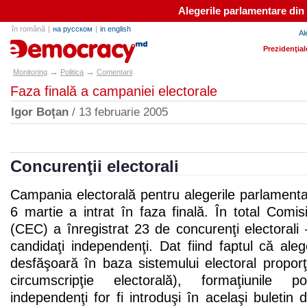
Alegerile parlamentare din
în română
|
на русском
|
in english
Al
e-democracy.md
Prezidenţial
→
→
Monitoring
Politica
Comentarii
Faza finală a campaniei electorale
Igor Boţan
/ 13 februarie 2005
Concurenţii electorali
Campania electorală pentru alegerile parlament
6 martie a intrat în faza finală. În total Comis
(CEC) a înregistrat 23 de concurenţi electorali
candidaţi independenţi. Dat fiind faptul că ale
desfăşoară în baza sistemului electoral proporţ
circumscripţie electorală), formaţiunile po
independenţi for fi introduşi în acelaşi buletin 