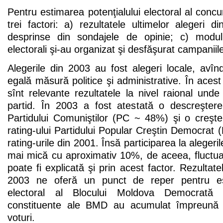
Pentru estimarea potenţialului electoral al concure
trei factori: a) rezultatele ultimelor alegeri d
desprinse din sondajele de opinie; c) modul
electorali şi-au organizat şi desfăşurat campaniil
Alegerile din 2003 au fost alegeri locale, avînd
egală măsură politice şi administrative. În acest
sînt relevante rezultatele la nivel raional unde 
partid. În 2003 a fost atestată o descreştere
Partidului Comuniştilor (PC ~ 48%) şi o creşte
rating-ului Partidului Popular Creştin Democra
rating-urile din 2001. Însă participarea la alegeri
mai mică cu aproximativ 10%, de aceea, fluctuaţ
poate fi explicată şi prin acest factor. Rezultatel
2003 ne oferă un punct de reper pentru est
electoral al Blocului Moldova Democrată 
constituente ale BMD au acumulat împreună 
voturi.