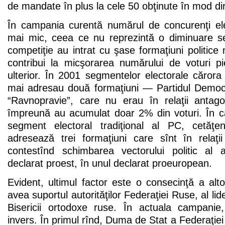
de mandate în plus la cele 50 obţinute în mod dir
În campania curentă numărul de concurenţi ele
mai mic, ceea ce nu reprezintă o diminuare sem
competiţie au intrat cu şase formaţiuni politice
contribui la micşorarea numărului de voturi pie
ulterior. În 2001 segmentelor electorale cărora
mai adresau două formaţiuni — Partidul Democ
“Ravnopravie”, care nu erau în relaţii antag
împreună au acumulat doar 2% din voturi. În 
segment electoral tradiţional al PC, cetăţeni
adresează trei formaţiuni care sînt în relaţ
contestînd schimbarea vectorului politic al
declarat proest, în unul declarat proeuropean.
Evident, ultimul factor este o consecinţă a alt
avea suportul autorităţilor Federaţiei Ruse, al lider
Bisericii ortodoxe ruse. În actuala campanie,
invers. În primul rînd, Duma de Stat a Federaţiei