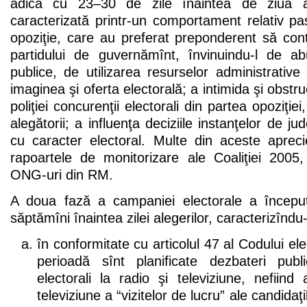
adică cu 23–30 de zile înaintea de ziua al
caracterizată printr-un comportament relativ pas
opoziţie, care au preferat preponderent să co
partidului de guvernămînt, învinuindu-l de a
publice, de utilizarea resurselor administrativ
imaginea şi oferta electorală; a intimida şi obstru
poliţiei concurenţii electorali din partea opoziţiei,
alegătorii; a influenţa deciziile instanţelor de jude
cu caracter electoral. Multe din aceste apreci
rapoartele de monitorizare ale Coaliţiei 2005,
ONG-uri din RM.
A doua fază a campaniei electorale a începu
săptămîni înaintea zilei alegerilor, caracterizîndu-s
în conformitate cu articolul 47 al Codului el
perioadă sînt planificate dezbateri publ
electorali la radio şi televiziune, nefiind
televiziune a “vizitelor de lucru” ale candidaţi