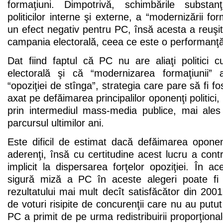
formaţiuni. Dimpotrivă, schimbările substa
politicilor interne şi externe, a “modernizării fo
un efect negativ pentru PC, însă acesta a reuşit 
campania electorală, ceea ce este o performanţă
Dat fiind faptul că PC nu are aliaţi politici
electorală şi că “modernizarea formaţiunii” 
“opoziţiei de stînga”, strategia care pare să fi 
axat pe defăimarea principalilor oponenţi politici,
prin intermediul mass-media publice, mai ales 
parcursul ultimilor ani.
Este dificil de estimat dacă defăimarea oponen
aderenţi, însă cu certitudine acest lucru a contr
implicit la dispersarea forţelor opoziţiei. În ac
sigură miză a PC în aceste alegeri poate fi
rezultatului mai mult decît satisfăcător din 200
de voturi risipite de concurenţii care nu au putut
PC a primit de pe urma redistribuirii proporţiona