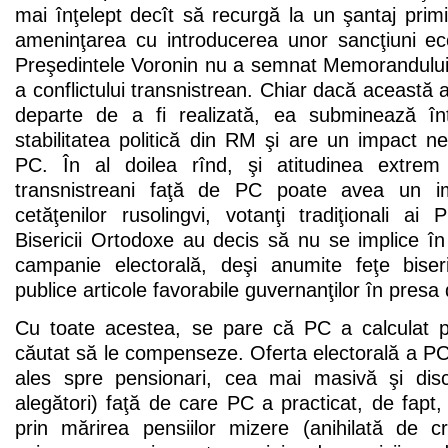
mai înţelept decît să recurgă la un şantaj prim
ameninţarea cu introducerea unor sancţiuni e
Preşedintele Voronin nu a semnat Memorandului
a conflictului transnistrean. Chiar dacă această 
departe de a fi realizată, ea subminează î
stabilitatea politică din RM şi are un impact neg
PC. În al doilea rînd, şi atitudinea extrem 
transnistreani faţă de PC poate avea un im
cetăţenilor rusolingvi, votanţi tradiţionali ai P
Bisericii Ortodoxe au decis să nu se implice în 
campanie electorală, deşi anumite feţe biser
publice articole favorabile guvernanţilor în presa 
Cu toate acestea, se pare că PC a calculat pos
căutat să le compenseze. Oferta electorală a PC
ales spre pensionari, cea mai masivă şi disc
alegători) faţă de care PC a practicat, de fapt, 
prin mărirea pensiilor mizere (anihilată de cr