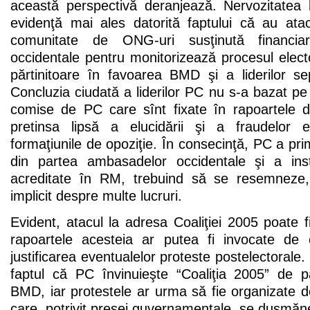
această perspectivă deranjează. Nervozitatea l
evidenţă mai ales datorită faptului că au atac
comunitate de ONG-uri susţinută financia
occidentale pentru monitorizează procesul electo
părtinitoare în favoarea BMD şi a liderilor sepa
Concluzia ciudată a liderilor PC nu s-a bazat pe
comise de PC care sînt fixate în rapoartele d
pretinsa lipsă a elucidării şi a fraudelor 
formaţiunile de opoziţie. În consecinţă, PC a pr
din partea ambasadelor occidentale şi a instit
acreditate în RM, trebuind să se resemneze,
implicit despre multe lucruri.
Evident, atacul la adresa Coaliţiei 2005 poate f
rapoartele acesteia ar putea fi invocate de 
justificarea eventualelor proteste postelectorale.
faptul că PC învinuieşte “Coaliţia 2005” de p
BMD, iar protestele ar urma să fie organizate d
care, potrivit presei guvernamentale, se duşmăne