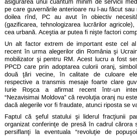
asigurarea unui cuantum minim de servicii medi
pe care guvernările anterioare nu l-au făcut sau 
doilea rînd, PC au avut în obiectiv necesităţ
(gazificarea, tehnologizarea lucrărilor agricole
cea urbană. Aceştia ar putea fi nişte factori comp
Un alt factor extrem de important este cel al
recent în urma alegerilor din România şi Ucrain
mobilizator şi pentru RM. Acest lucru a fost se
PPCD care prin adoptarea culorii oranj, simbol
două ţări vecine, în calitate de culoare ele
respective a transmis mesaje foarte clare guv
Iurie Roşca a afirmat recent într-un inter
“Nezavisimai Moldova” că revoluţia oranj nu est
dacă alegerile vor fi fraudate, atunci riposta se v
Faptul că şeful statului şi liderul fracţiunii
organizat conferinţe de presă în cadrul cărora s
persiflanţi la eventuala “revoluţie de popuş