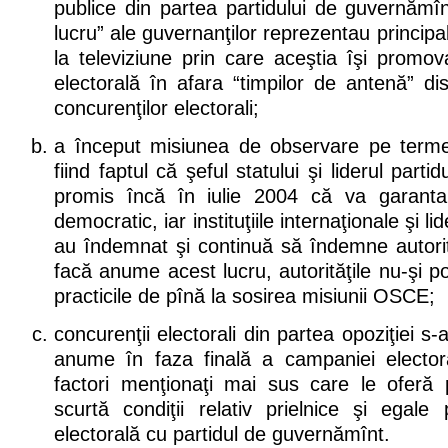
publice din partea partidului de guvernămîn
lucru” ale guvernanţilor reprezentau princip
la televiziune prin care aceştia îşi promo
electorală în afara “timpilor de antenă” dist
concurenţilor electorali;
a început misiunea de observare pe ter
fiind faptul că şeful statului şi liderul part
promis încă în iulie 2004 că va garanta
democratic, iar instituţiile internaţionale şi lid
au îndemnat şi continuă să îndemne autorit
facă anume acest lucru, autorităţile nu-şi p
practicile de pînă la sosirea misiunii OSCE;
concurenţii electorali din partea opoziţiei s-
anume în faza finală a campaniei electora
factori menţionaţi mai sus care le oferă 
scurtă condiţii relativ prielnice şi egale
electorală cu partidul de guvernămînt.