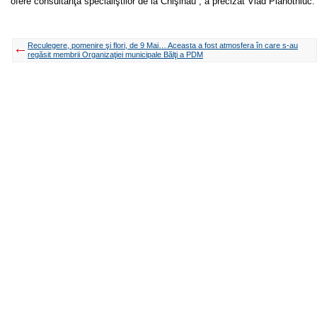
ofere consultanţă specialiştilor de la Chişinău”, a precizat Vlad Plahotniuc.
Reculegere, pomenire şi flori, de 9 Mai… Aceasta a fost atmosfera în care s-au
regăsit membrii Organizaţiei municipale Bălţi a PDM