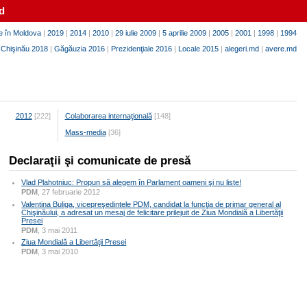
d
e în Moldova
|
2019
|
2014
|
2010
|
29 iulie 2009
|
5 aprilie 2009
|
2005
|
2001
|
1998
|
1994
|
Chişinău 2018
|
Găgăuzia 2016
|
Prezidenţiale 2016
|
Locale 2015
|
alegeri.md
|
avere.md
2012
[222]
Colaborarea internaţională
[148]
Mass-media
[36]
Declaraţii şi comunicate de presă
Vlad Plahotniuc: Propun să alegem în Parlament oameni şi nu liste!
PDM
, 27 februarie 2012
Valentina Buliga, vicepreşedintele PDM, candidat la funcţia de primar general al
Chişinăului, a adresat un mesaj de felicitare prilejuit de Ziua Mondială a Libertăţii
Presei
PDM
, 3 mai 2011
Ziua Mondială a Libertăţii Presei
PDM
, 3 mai 2010