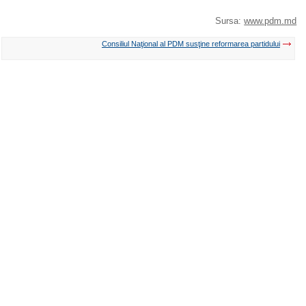
Sursa:
www.pdm.md
Consiliul Naţional al PDM susţine reformarea partidului