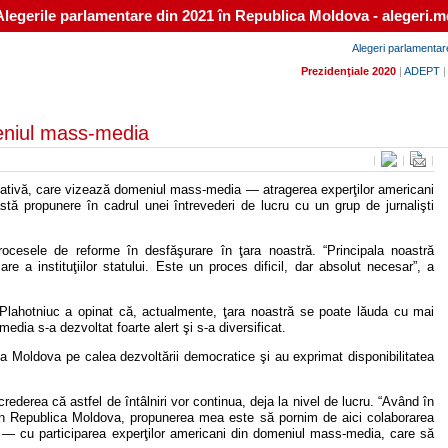
Alegerile parlamentare din 2021 în Republica Moldova - alegeri.m
Alegeri parlamentar
Prezidenţiale 2020
|
ADEPT
meniul mass-media
|
|
|
ţiativă, care vizează domeniul mass-media — atragerea experţilor americani
astă propunere în cadrul unei întrevederi de lucru cu un grup de jurnalişti
rocesele de reforme în desfăşurare în ţara noastră. “Principala noastră
 a instituţiilor statului. Este un proces dificil, dar absolut necesar”, a
lahotniuc a opinat că, actualmente, ţara noastră se poate lăuda cu mai
media s-a dezvoltat foarte alert şi s-a diversificat.
lica Moldova pe calea dezvoltării democratice şi au exprimat disponibilitatea
crederea că astfel de întâlniri vor continua, deja la nivel de lucru. “Având în
s în Republica Moldova, propunerea mea este să pornim de aici colaborarea
ucru — cu participarea experţilor americani din domeniul mass-media, care să