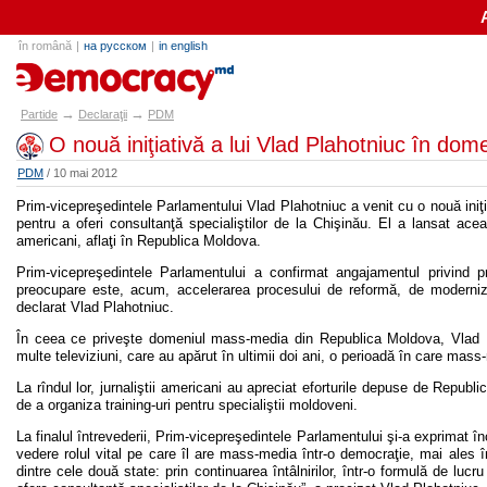
în română
|
на русском
|
in english
partide.md
→
→
Partide
Declaraţii
PDM
O nouă iniţiativă a lui Vlad Plahotniuc în do
PDM
/ 10 mai 2012
Prim-vicepreşedintele Parlamentului Vlad Plahotniuc a venit cu o nouă ini
pentru a oferi consultanţă specialiştilor de la Chişinău. El a lansat ace
americani, aflaţi în Republica Moldova.
Prim-vicepreşedintele Parlamentului a confirmat angajamentul privind p
preocupare este, acum, accelerarea procesului de reformă, de modernizare
declarat Vlad Plahotniuc.
În ceea ce priveşte domeniul mass-media din Republica Moldova, Vlad P
multe televiziuni, care au apărut în ultimii doi ani, o perioadă în care mass-
La rîndul lor, jurnaliştii americani au apreciat eforturile depuse de Repub
de a organiza training-uri pentru specialiştii moldoveni.
La finalul întrevederii, Prim-vicepreşedintele Parlamentului şi-a exprimat în
vedere rolul vital pe care îl are mass-media într-o democraţie, mai ale
dintre cele două state: prin continuarea întâlnirilor, într-o formulă de l