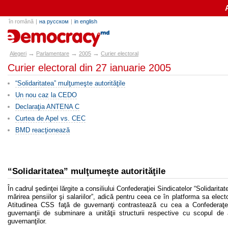
în română
|
на русском
|
in english
alegeri.md
→
→
→
Alegeri
Parlamentare
2005
Curier electoral
Curier electoral din 27 ianuarie 2005
“Solidaritatea” mulţumeşte autorităţile
Un nou caz la CEDO
Declaraţia ANTENA C
Curtea de Apel vs. CEC
BMD reacţionează
“Solidaritatea” mulţumeşte autorităţile
În cadrul şedinţei lărgite a consiliului Confederaţiei Sindicatelor “Solidarit
mărirea pensiilor şi salariilor”, adică pentru ceea ce în platforma sa elec
Atitudinea CSS faţă de guvernanţi contrastează cu cea a Confederaţe
guvernanţii de subminare a unităţii structurii respective cu scopul 
guvernanţilor.