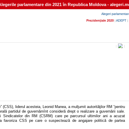
Alegerile parlamentare din 2021 în Republica Moldova - alegeri.m
Alegeri parlamentar
Prezidenţiale 2020
|
ADEPT
|
|
|
ate” (CSS), liderul acesteia, Leonid Manea, a mulţumit autorităţilor RM “pentru
torală partidul de guvernămînt consideră drept o realizare a guvernării sale.
i Sindicatelor din RM (CSRM) care pe parcursul ultimilor ani a acuzat
de a favoriza CSS pe care o suspectează de angajare politică de partea