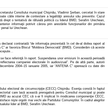
tarului Consiliului municipal Chişinău, Vladimir Şerban, cercetat în stare
ate căile interne de contestare a legalităţii aresului său preventiv. Cazul
ată drept o tentativă de răfuială politică cu liderul BMD, Serafim Urechean,
rior informaţii potrivit cărora prin arestările funcţionarilor din primăria
r penal lui Urechean.
declarat contrariată “de informaţia prezentată în cel de-al doilea raport al
ena C” ar favoriza Blocul “Moldova Democrată” (BMD). Considerăm că aceste
concepute…
e se face referinţă în raport. Suspendarea unor emisiuni în această perioadă
d reflectarea campaniei electorale în audiovizual”. Pe de altă parte, autorii
 3 decembrie 2004–15 ianuarie 2005, iar “ANTENA C” operează cu date din
liului electoral de circumscripţie (CECC) Chişinău. Esenţa constă în faptul
ectortal care lasă această prerogativă pentru Consiliul municipal şi poate
ţii BMD au acuzat CEC că s-ar fi implicat în modicarea componenţie CECC,
face nişte orgolii mai vechi ale Partidului Comuniştilor. În cadrul alegrilor
tualului lider al BMD, Serafim Urechean.