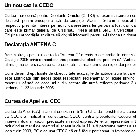
Un nou caz la CEDO
Curtea Europeană pentru Drepturile Omului (CEDO) va examina cererea secre
de arest, pentru presupuse acte de corupţie. Vladimir Şerban a epuizat to
respectiv prezintă interes pe motiv că arestarea lui Şerban a fost calific
care este primar general de Chişinău. Presa afiliată BMD a vehiculat ante
Chişinău autorităţile ar căuta să obţină informaţii pentru a-i fabrica un dosa
Declaraţia ANTENA C
Administraţia postului de radio “Antena C” a emis o declaraţie în care s-a 
Coaliţiei 2005 privind monitorizarea procesului electoral precum că “Ant
afirmaţii nu se bazează pe date concrete, ci mai curînd pe nişte idei pre
Considerăm drept lipsite de obiectivitate acuzaţiile de autocenzură la car
este justificată prin necesitatea respectării reglementărilor legale privin
raportului afirmă că concluziile din acesta din urmă reflectă perioada
perioada 1–23 ianuarie 2005.
Curtea de Apel vs. CEC
Curtea de Apel (CA) a anulat decizia nr. 675 a CEC de constituire a consi
că CEC s-a implicat în constituirea CECC contrar prevederilor Codului el
interveni doar în cazuri prevăzute în mod expres. Anterior reprezentan
reducînd numărul de membri ai acestuia de la 11 la 9 persoane pentru a satis
locale din 2003, PC a acuzat CECC că ar fi făcut partizanat în favoarea ac