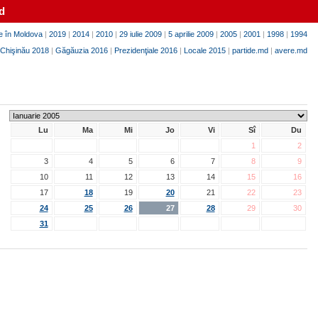
d
e în Moldova
|
2019
|
2014
|
2010
|
29 iulie 2009
|
5 aprilie 2009
|
2005
|
2001
|
1998
|
1994
Chişinău 2018
|
Găgăuzia 2016
|
Prezidenţiale 2016
|
Locale 2015
|
partide.md
|
avere.md
Lu
Ma
Mi
Jo
Vi
Sî
Du
1
2
3
4
5
6
7
8
9
10
11
12
13
14
15
16
17
18
19
20
21
22
23
24
25
26
27
28
29
30
31