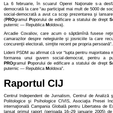
La 6 februarie, în scuarul Operei Naţionale s-a desf
democrată la care “au participat mai mult de 5000 de so
social-democrată a avut ca scop prezentarea şi lansar
(
PRO
gramul
P
oporului de edificare a statului de drept
S
puternic — Republica
M
oldova).
Arcadie Covaliov, care acum o săptămînă fusese reţinu
camarazilor despre nelegiuirile şi josniciile la care rec
concurenţii electorali, simţite recent pe propria persoană”.
Liderii PSDM au afirmat că vor “lupta pentru majoritatea 
formarea unui guvern social-democrat, pentru a pu
PRO
gramul
P
oporului de edificare a statului de drept
S
puternic — Republica
M
oldova”.
Raportul CIJ
Centrul Independent de Jurnalism, Centrul de Analiză şi
Politologice şi Psihologice CIVIS, Asociaţia Presei In
internaţională Campania Globală pentru Libertatea de Ex
lansat primul raport (perioada 16–29 ianuarie 2005) de 