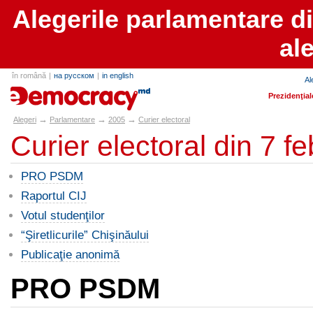
Alegerile parlamentare d
al
în română
|
на русском
|
in english
Al
alegeri.md
Prezidenţial
→
→
→
Alegeri
Parlamentare
2005
Curier electoral
Curier electoral din 7 f
PRO PSDM
Raportul CIJ
Votul studenţilor
“Şiretlicurile” Chişinăului
Publicaţie anonimă
PRO PSDM