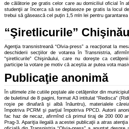
de călătorie pe gratis celor care au domiciliul oficial în a
studenţii ar încerca să se deplaseze pe gratis la locul de 
trebui să găsească cel puţin 1,5 mln lei pentru garantarea 
“Şiretlicurile” Chişinău
Agenţia transnistreană “Olvia-press” a reacţionat la mesa
deschiderii secţiilor de votarea în Transnistria, afir
“şiretlicurile” Chişinăului, care nu doreşte ca cetăţen
participe la votare pe motiv că aceştia ar putea vota ma
Publicaţie anonimă
În ultimele zile cutiile poştale ale cetăţenilor din municipi
de buletinul de 8 pagini, format A3 intitulat “Redisca” (Rid
roşie pe dinafară şi albă înăuntru), materialele cărei
împotriva PCRM şi parţial împotriva PPCD. Autorii anoni
fac haz de necaz, afirmînd că primul tiraj de 200 000 ar fi
Prag-3. Apariţia ilegală a acestei publicaţii a atras atenţia
oficială din Transnistria “Olvia-press” a anunţat despre ap