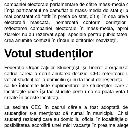
campaniei electorale parlamentare de către mass-media 
lîngă partizanatul ne camuflat al mass-media de stat şi pr
mai constatat că “atît în presa de stat, cît şi în cea priva
electorală mascată, nemarcată conform cerinţelor 
reflectarea campaniei electorale în mass-media, apr
ziarelor nu au rezervat spaţii speciale pentru publicitate
crea anumite confuzii în rîndurile cititorilor neavizaţi”.
Votul studenţilor
Federaţia Organizaţiilor Studenţeşti şi Tineret a organiza
cadrul căreia a cerut anularea deciziei CEC referitoare l
vot al studenţilor la domiciliu şi nu la locul de reşedinţă. L
să fie întocmite liste suplimentare ale studenţilor care
localităţile unde îşi fac studiile pentru ca să poată vota 
create în aceste localităţi.
La şedinţa CEC în cadrul căreia a fost adoptată deci
studenţilor s-a menţionat că numai în municipiul Chi
studenţi rezidenţi care au domiciliul oficial în localităţile 
posibilitatea acordării unei mici vacanţe în preajma alege