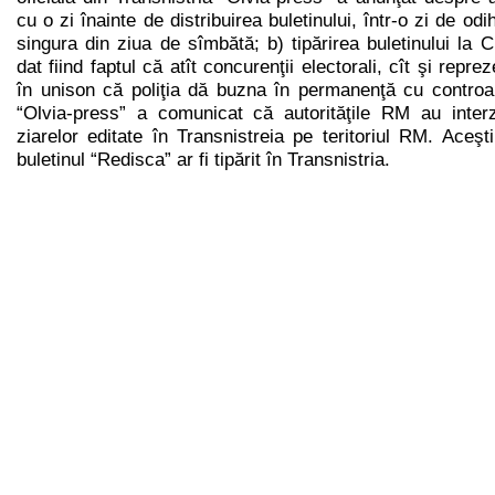
cu o zi înainte de distribuirea buletinului, într-o zi de odi
singura din ziua de sîmbătă; b) tipărirea buletinului la 
dat fiind faptul că atît concurenţii electorali, cît şi reprez
în unison că poliţia dă buzna în permanenţă cu controale
“Olvia-press” a comunicat că autorităţile RM au inter
ziarelor editate în Transnistreia pe teritoriul RM. Aceşti
buletinul “Redisca” ar fi tipărit în Transnistria.