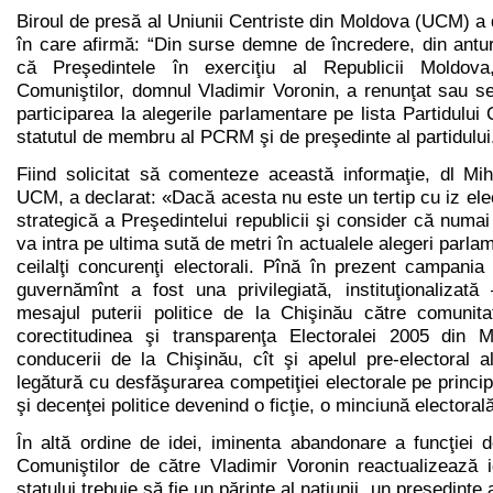
Biroul de presă al Uniunii Centriste din Moldova (UCM) a da
în care afirmă: “Din surse demne de încredere, din antura
că Preşedintele în exerciţiu al Republicii Moldova,
Comuniştilor, domnul Vladimir Voronin, a renunţat sau s
participarea la alegerile parlamentare pe lista Partidului
statutul de membru al PCRM şi de preşedinte al partidului
Fiind solicitat să comenteze această informaţie, dl Mih
UCM, a declarat: «Dacă acesta nu este un tertip cu iz elec
strategică a Preşedintelui republicii şi consider că numai
va intra pe ultima sută de metri în actualele alegeri parlam
ceilalţi concurenţi electorali. Pînă în prezent campania 
guvernămînt a fost una privilegiată, instituţionalizat
mesajul puterii politice de la Chişinău către comunita
corectitudinea şi transparenţa Electoralei 2005 din M
conducerii de la Chişinău, cît şi apelul pre-electoral a
legătură cu desfăşurarea competiţiei electorale pe principii
şi decenţei politice devenind o ficţie, o minciună electorală
În altă ordine de idei, iminenta abandonare a funcţiei d
Comuniştilor de către Vladimir Voronin reactualizează i
statului trebuie să fie un părinte al naţiunii, un preşedinte 