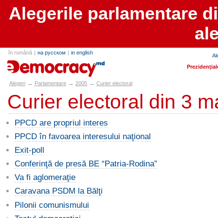
Alegerile parlamentare d
al
în română
|
на русском
|
in english
Al
alegeri.md
Prezidenţial
→
→
→
Alegeri
Parlamentare
2005
Curier electoral
Curier electoral din 3 m
PPCD are propriul interes
PPCD în favoarea interesului naţional
Exit-poll
Conferinţă de presă BE “Patria-Rodina”
Va fi aglomeraţie
Caravana PSDM la Bălţi
Pilonii comunismului