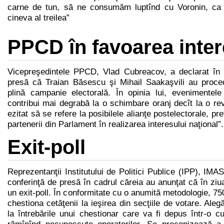
carne de tun, să ne consumăm luptînd cu Voronin, ca 
cineva al treilea”
PPCD în favoarea inter
Vicepreşedintele PPCD, Vlad Cubreacov, a declarat în 
presă că Traian Băsescu şi Mihail Saakaşvili au proce
plină campanie electorală. În opinia lui, evenimente
contribui mai degrabă la o schimbare oranj decît la o re
ezitat să se refere la posibilele alianţe postelectorale, pr
partenerii din Parlament în realizarea interesului naţional”.
Exit-poll
Reprezentanţii Institutului de Politici Publice (IPP), IM
conferinţă de presă în cadrul căreia au anunţat că în ziua
un exit-poll. În conformitate cu o anumită metodologie, 750
chestiona cetăţenii la ieşirea din secţiile de votare. Ale
la întrebările unui chestionar care va fi depus într-o cu