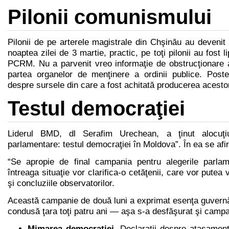
Pilonii comunismului
Pilonii de pe arterele magistrale din Chşinău au devenit 
noaptea zilei de 3 martie, practic, pe toţi pilonii au fost l
PCRM. Nu a parvenit vreo informaţie de obstrucţionare a 
partea organelor de menţinere a ordinii publice. Poste
despre sursele din care a fost achitată producerea acesto
Testul democraţiei
Liderul BMD, dl Serafim Urechean, a ţinut alocuţiun
parlamentare: testul democraţiei în Moldova”. În ea se afi
“Se apropie de final campania pentru alegerile parlam
întreaga situaţie vor clarifica-o cetăţenii, care vor putea 
şi concluziile observatorilor.
Această campanie de două luni a exprimat esenţa guvernă
condusă ţara toţi patru ani — aşa s-a desfăşurat şi campa
Mimarea democraţiei
. Declaraţii despre ataşament