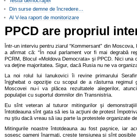
Testul democraţiei
Din surse demne de încredere…
Al V-lea raport de monitorizare
PPCD are propriul inte
Într-un interviu pentru ziarul “Kommersant” din Moscova, 
a afirmat că: “În noul parlament vor fi mai degrabă rep
PCRM, Blocul «Moldova Democrata» şi PPCD. Nici una di
va deţine majoritatea. Sigur, dacă Rusia nu ne va organiza
La noi rolul lui Ianukovici îi revine primarului Ser
înjghebat o opoziţie cu scopul de a răsturna regimul 
Moscovei nu-i va plăcea rezultatele alegerilor, atunc
populaţiei cu suportul domnilor din Transnistria.
Eu sînt veteran al tuturor mitingurilor şi demonstraţii
întotdeauna sînt gata să ies la acţiuni de protest împotri
nu ştiu dacă vreau să iau parte la protestele organizate 
Mitingurile noastre întotdeauna au fost paşnice, iar a
sosesc oameni înarmaţi, creşte tensiunea şi sînt posibile 