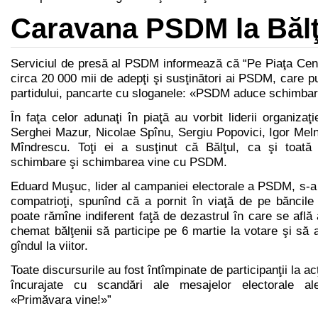
Caravana PSDM la Bălţ
Serviciul de presă al PSDM informează că “Pe Piaţa Cent
circa 20 000 mii de adepţi şi susţinători ai PSDM, care pu
partidului, pancarte cu sloganele: «PSDM aduce schimbar
În faţa celor adunaţi în piaţă au vorbit liderii organizaţ
Serghei Mazur, Nicolae Spînu, Sergiu Popovici, Igor Meln
Mîndrescu. Toţi ei a susţinut că Bălţul, ca şi toat
schimbare şi schimbarea vine cu PSDM.
Eduard Muşuc, lider al campaniei electorale a PSDM, s-a 
compatrioţi, spunînd că a pornit în viaţă de pe băncile 
poate rămîne indiferent faţă de dezastrul în care se află
chemat bălţenii să participe pe 6 martie la votare şi să a
gîndul la viitor.
Toate discursurile au fost întîmpinate de participanţii la a
încurajate cu scandări ale mesajelor electorale a
«Primăvara vine!»”