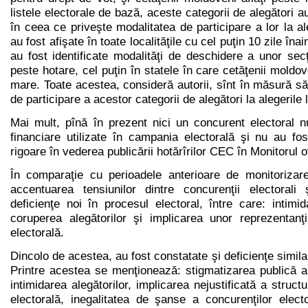
listele electorale de bază, aceste categorii de alegători au
în ceea ce priveşte modalitatea de participare a lor la ale
au fost afişate în toate localităţile cu cel puţin 10 zile îna
au fost identificate modalităţi de deschidere a unor sec
peste hotare, cel puţin în statele în care cetăţenii moldo
mare. Toate acestea, consideră autorii, sînt în măsură s
de participare a acestor categorii de alegători la alegerile 
Mai mult, pînă în prezent nici un concurent electoral n
financiare utilizate în campania electorală şi nu au fo
rigoare în vederea publicării hotărîrilor CEC în Monitorul o
În comparaţie cu perioadele anterioare de monitorizare
accentuarea tensiunilor dintre concurenţii electorali 
deficienţe noi în procesul electoral, între care: intimi
coruperea alegătorilor şi implicarea unor reprezentanţ
electorală.
Dincolo de acestea, au fost constatate şi deficienţe similar
Printre acestea se menţionează: stigmatizarea publică a
intimidarea alegătorilor, implicarea nejustificată a struct
electorală, inegalitatea de şanse a concurenţilor elector