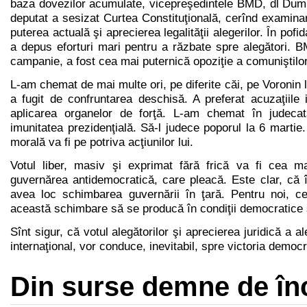
baza dovezilor acumulate, vicepreşedintele BMD, dl Dumit
deputat a sesizat Curtea Constituţională, cerînd examina
puterea actuală şi aprecierea legalităţii alegerilor. În pofid
a depus eforturi mari pentru a răzbate spre alegători. 
campanie, a fost cea mai puternică opoziţie a comuniştilor
L-am chemat de mai multe ori, pe diferite căi, pe Voronin l
a fugit de confruntarea deschisă. A preferat acuzaţiile 
aplicarea organelor de forţă. L-am chemat în judeca
imunitatea prezidenţială. Să-l judece poporul la 6 martie.
morală va fi pe potriva acţiunilor lui.
Votul liber, masiv şi exprimat fără frică va fi cea 
guvernărea antidemocratică, care pleacă. Este clar, că 
avea loc schimbarea guvernării în ţară. Pentru noi, c
această schimbare să se producă în condiţii democratice 
Sînt sigur, că votul alegătorilor şi aprecierea juridică a ale
internaţional, vor conduce, inevitabil, spre victoria democra
Din surse demne de î