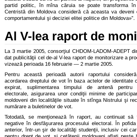
partid politic, în mîna căruia se poate transforma în 
Centristă din Moldova consideră că aceasta va deveni 
comportamentului şi deciziei elitei politice din Moldova»”.
Al V-lea raport de moni
La 3 martie 2005, consorţiul CHDOM-LADOM-ADEPT din c
dat publicităţii cel de-al V-lea raport de monitorizare a pr
vizează perioada 16 februarie — 2 martie 2005.
Pentru această perioadă autorii raportului consideră 
acordarea dreptului de vot în baza actelor de identitate c
expirat, suplimentarea timpului de antenă pentru o
electorale, asigurarea unor condiţii minime de participar
moldoveni din localităţile situate în stînga Nistrului şi r
numărare a buletinelor de vot.
Totodată, se menţionează în raport, au continuat să f
negative în desfăşurarea procesului electoral. În pofid
anterior, într-un şir de localităţi studenţii, inclusiv cei ca
pentru drept de vot, şi cetăţenii moldoveni aflaţi peste 