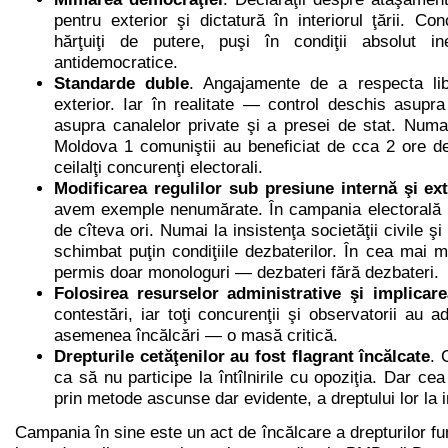
pentru exterior şi dictatură în interiorul ţării. Con
hărţuiţi de putere, puşi în condiţii absolut i
antidemocratice.
Standarde duble
. Angajamente de a respecta li
exterior. Iar în realitate — control deschis asupra 
asupra canalelor private şi a presei de stat. Numai
Moldova 1 comuniştii au beneficiat de cca 2 ore de
ceilalţi concurenţi electorali.
Modificarea regulilor sub presiune internă şi ex
avem exemple nenumărate. În campania electorală r
de cîteva ori. Numai la insistenţa societăţii civile ş
schimbat puţin condiţiile dezbaterilor. În cea mai
permis doar monologuri — dezbateri fără dezbateri.
Folosirea resurselor administrative şi implicarea
contestări, iar toţi concurenţii şi observatorii a
asemenea încălcări — o masă critică.
Drepturile cetăţenilor au fost flagrant încălcate
. 
ca să nu participe la întîlnirile cu opoziţia. Dar c
prin metode ascunse dar evidente, a dreptului lor la 
Campania în sine este un act de încălcare a drepturilor f