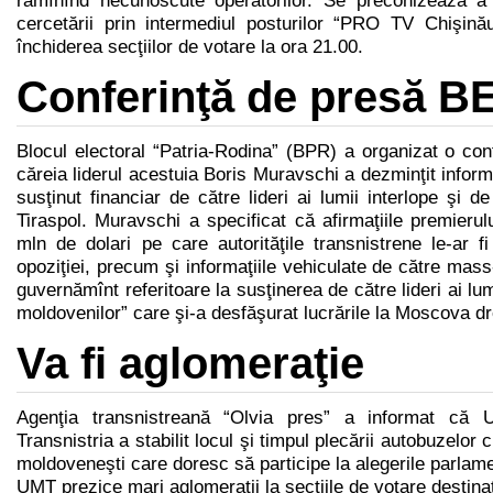
rămînînd necunoscute operatorilor. Se preconizează a da
cercetării prin intermediul posturilor “PRO TV Chişină
închiderea secţiilor de votare la ora 21.00.
Conferinţă de presă B
Blocul electoral “Patria-Rodina” (BPR) a organizat o con
căreia liderul acestuia Boris Muravschi a dezminţit inform
susţinut financiar de către lideri ai lumii interlope şi d
Tiraspol. Muravschi a specificat că afirmaţiile premierulu
mln de dolari pe care autorităţile transnistrene le-ar fi
opoziţiei, precum şi informaţiile vehiculate de către mass-
guvernămînt referitoare la susţinerea de către lideri ai lum
moldovenilor” care şi-a desfăşurat lucrările la Moscova dr
Va fi aglomeraţie
Agenţia transnistreană “Olvia pres” a informat că U
Transnistria a stabilit locul şi timpul plecării autobuzelor 
moldoveneşti care doresc să participe la alegerile parlame
UMT prezice mari aglomeraţii la secţiile de votare destinate