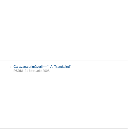
Caravana primăverii — “I.A. Trandafirul”
PSDM
, 21 februarie 2005