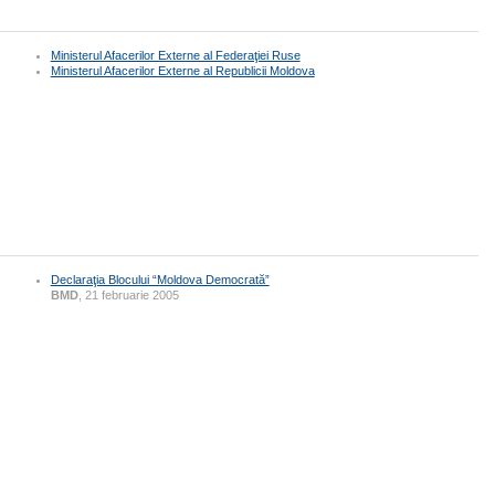
Ministerul Afacerilor Externe al Federaţiei Ruse
Ministerul Afacerilor Externe al Republicii Moldova
Declaraţia Blocului “Moldova Democrată”
BMD
, 21 februarie 2005