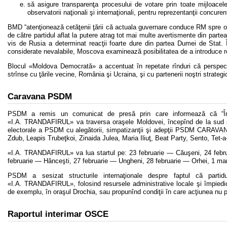
să asigure transparenţa procesului de votare prin toate mijloacele 
observatorii naţionali şi internaţionali, pentru reprezentanţii concure
BMD “atenţionează cetăţenii ţării că actuala guvernare conduce RM spre o b
de către partidul aflat la putere atrag tot mai multe avertismente din partea 
vis de Rusia a determinat reacţii foarte dure din partea Dumei de Stat. 
considerate nevalabile, Moscova examinează posibilitatea de a introduce rest
Blocul «Moldova Democrată» a accentuat în repetate rînduri că perspecti
strînse cu ţările vecine, România şi Ucraina, şi cu partenerii noştri strateg
Caravana PSDM
PSDM a remis un comunicat de presă prin care informează că “
«I.A. TRANDAFIRUL» va traversa oraşele Moldovei, începînd de la sud şi pî
electorale a PSDM cu alegătorii, simpatizanţii şi adepţii PSDM CARAV
Zdub, Leapis Trubeţkoi, Zinaida Julea, Maria Iliuţ, Beat Party, Sento, Tet-a
«I.A. TRANDAFIRUL» va lua startul pe: 23 februarie — Căuşeni, 24 februa
februarie — Hânceşti, 27 februarie — Ungheni, 28 februarie — Orhei, 1 mar
PSDM a sesizat structurile internaţionale despre faptul că parti
«I.A. TRANDAFIRUL», folosind resursele administrative locale şi împiedicî
de exemplu, în oraşul Drochia, sau propunînd condiţii în care acţiunea nu
Raportul interimar OSCE