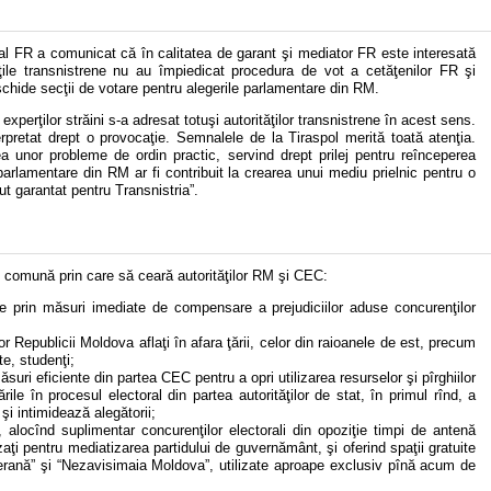
e al FR a comunicat că în calitatea de garant şi mediator FR este interesată
ăţile transnistrene nu au împiedicat procedura de vot a cetăţenilor FR şi
eschide secţii de votare pentru alegerile parlamentare din RM.
perţilor străini s-a adresat totuşi autorităţilor transnistrene în acest sens.
nterpretat drept o provocaţie. Semnalele de la Tiraspol merită toată atenţia.
ea unor probleme de ordin practic, servind drept prilej pentru reînceperea
 parlamentare din RM ar fi contribuit la crearea unui mediu prielnic pentru o
tut garantat pentru Transnistria”.
e comună prin care să ceară autorităţilor RM şi CEC:
cte prin măsuri imediate de compensare a prejudiciilor aduse concurenţilor
lor Republicii Moldova aflaţi în afara ţării, celor din raioanele de est, precum
te, studenţi;
suri eficiente din partea CEC pentru a opri utilizarea resurselor şi pîrghiilor
rile în procesul electoral din partea autorităţilor de stat, în primul rînd, a
 şi intimidează alegătorii;
locînd suplimentar concurenţilor electorali din opoziţie timpi de antenă
ilizaţi pentru mediatizarea partidului de guvernământ, şi oferind spaţii gratuite
uverană” şi “Nezavisimaia Moldova”, utilizate aproape exclusiv pînă acum de