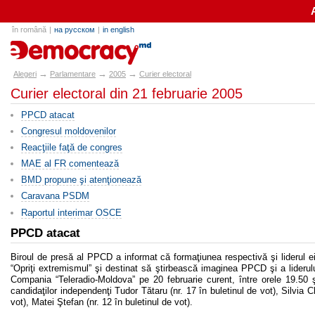
în română
|
на русском
|
in english
alegeri.md
→
→
→
Alegeri
Parlamentare
2005
Curier electoral
Curier electoral din 21 februarie 2005
PPCD atacat
Congresul moldovenilor
Reacţiile faţă de congres
MAE al FR comentează
BMD propune şi atenţionează
Caravana PSDM
Raportul interimar OSCE
PPCD atacat
Biroul de presă al PPCD a informat că formaţiunea respectivă şi liderul ei I
“Opriţi extremismul” şi destinat să ştirbească imaginea PPCD şi a liderului
Compania “Teleradio-Moldova” pe 20 februarie curent, între orele 19.50 şi 
candidaţilor independenţi Tudor Tătaru (nr. 17 în buletinul de vot), Silvia C
vot), Matei Ştefan (nr. 12 în buletinul de vot).