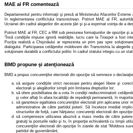
MAE al FR comentează
Departamentul pentru informaţii şi presă al Ministerului Afacerilor Extern
în reglementarea conflictului transnistrean. Potrivit MAE al FR, autorit
Ucrainei din cadrul alegerilor din aceste ţări şi şi-a exprimat voinţa de a d
Potrivit MAE al FR, CEC a RM sub presiunea formaţiunilor de opoziţie şi a ex
“Însă condiţiile impuse ignoră realităţile, lucru care la Tiraspol a fost i
Poziţia realistă a Chişinăului ar reprezenta un prim pas spre soluţionar
dialogului. Participarea cetăţenilor moldoveni din Transnistria la alegerile
soluţionare durabilă a conflictului politic în cadrul statului integru cu un sta
BMD propune şi atenţionează
BMD a propus concurenţilor electorali din opoziţie să semneze o declaraţi
să asigure condiţiile strict necesare pentru alegeri libere şi core
electorali şi alegătorilor simpli prin limitarea drepturilor lor;
să ofere posibilitatea de a vota în condiţii nediscriminatorii cetăţeni
şi celor aflaţi în afara localităţii de reşedinţă permanentă, în majorita
să garanteze egalitatea concurenţilor electorali prin aplicarea unor mă
administrative de către partidul puterii. Să înceteze imediat implică
structurilor de forţă, care hărţuiesc concurenţii electorali din opoziţie
să compenseze utilizarea abuzivă a mass media de către putere, a
gratuiţi la posturile radio şi tv, în proporţie echivalentă cu timpii ut
concurenţilor electorali din opoziţie în ziarele de stat “Moldova s
partidul de guvernământ;