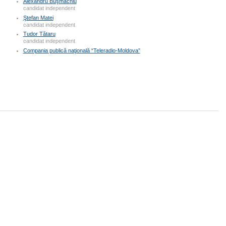
Alexandru Buşmachiu
candidat independent
Ştefan Matei
candidat independent
Tudor Tătaru
candidat independent
Compania publică naţională “Teleradio-Moldova”