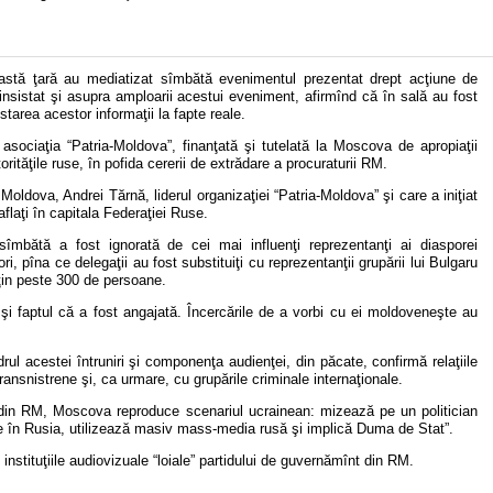
astă ţară au mediatizat sîmbătă evenimentul prezentat drept acţiune de
sistat şi asupra amploarii acestui eveniment, afirmînd că în sală au fost
tarea acestor informaţii la fapte reale.
e asociaţia “Patria-Moldova”, finanţată şi tutelată la Moscova de apropiaţii
rităţile ruse, în pofida cererii de extrădare a procuraturii RM.
 Moldova, Andrei Tărnă, liderul organizaţiei “Patria-Moldova” şi care a iniţiat
laţi în capitala Federaţiei Ruse.
de sîmbătă a fost ignorată de cei mai influenţi reprezentanţi ai diasporei
 pîna ce delegaţii au fost substituiţi cu reprezentanţii grupării lui Bulgaru
puţin peste 300 de persoane.
 şi faptul că a fost angajată. Încercările de a vorbi cu ei moldoveneşte au
rul acestei întruniri şi componenţa audienţei, din păcate, confirmă relaţiile
transnistrene şi, ca urmare, cu grupările criminale internaţionale.
le din RM, Moscova reproduce scenariul ucrainean: mizează pe un politician
are în Rusia, utilizează masiv mass-media rusă şi implică Duma de Stat”.
instituţiile audiovizuale “loiale” partidului de guvernămînt din RM.