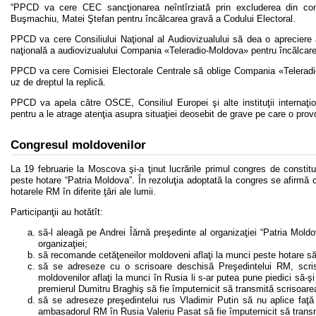
“PPCD va cere CEC sancţionarea neîntîrziată prin excluderea din compe
Buşmachiu, Matei Ştefan pentru încălcarea gravă a Codului Electoral.
PPCD va cere Consiliului Naţional al Audiovizualului să dea o apreciere a
naţională a audiovizualului Compania «Teleradio-Moldova» pentru încălcarea
PPCD va cere Comisiei Electorale Centrale să oblige Compania «Teleradio-
uz de dreptul la replică.
PPCD va apela către OSCE, Consiliul Europei şi alte instituţii internaţi
pentru a le atrage atenţia asupra situaţiei deosebit de grave pe care o provo
Congresul moldovenilor
La 19 februarie la Moscova şi-a ţinut lucrările primul congres de constitu
peste hotare “Patria Moldova”. În rezoluţia adoptată la congres se afirmă 
hotarele RM în diferite ţări ale lumii.
Participanţii au hotătît:
să-l aleagă pe Andrei Îărnă preşedinte al organizaţiei “Patria Moldo
organizaţiei;
să recomande cetăţeneilor moldoveni aflaţi la munci peste hotare să
să se adreseze cu o scrisoare deschisă Preşedintelui RM, scriso
moldovenilor aflaţi la munci în Rusia li s-ar putea pune piedici să-şi
premierul Dumitru Braghiş să fie împuternicit să transmită scrisoare
să se adreseze preşedintelui rus Vladimir Putin să nu aplice f
ambasadorul RM în Rusia Valeriu Pasat să fie împuternicit să trans