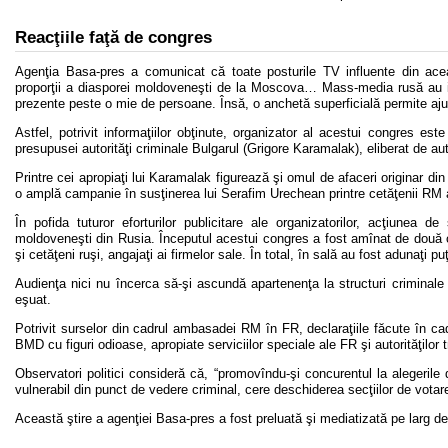
Reacţiile faţă de congres
Agenţia Basa-pres a comunicat că toate posturile TV influente din ace
proporţii a diasporei moldoveneşti de la Moscova… Mass-media rusă au in
prezente peste o mie de persoane. Însă, o anchetă superficială permite ajus
Astfel, potrivit informaţiilor obţinute, organizator al acestui congres est
presupusei autorităţi criminale Bulgarul (Grigore Karamalak), eliberat de auto
Printre cei apropiaţi lui Karamalak figurează şi omul de afaceri originar din
o amplă campanie în susţinerea lui Serafim Urechean printre cetăţenii RM af
În pofida tuturor eforturilor publicitare ale organizatorilor, acţiunea 
moldoveneşti din Rusia. Începutul acestui congres a fost amînat de două ori,
şi cetăţeni ruşi, angajaţi ai firmelor sale. În total, în sală au fost adunaţi 
Audienţa nici nu încerca să-şi ascundă apartenenţa la structuri criminale
eşuat.
Potrivit surselor din cadrul ambasadei RM în FR, declaraţiile făcute în cad
BMD cu figuri odioase, apropiate serviciilor speciale ale FR şi autorităţilor 
Observatori politici consideră că, “promovîndu-şi concurentul la alegeri
vulnerabil din punct de vedere criminal, cere deschiderea secţiilor de vot
Această ştire a agenţiei Basa-pres a fost preluată şi mediatizată pe larg de 