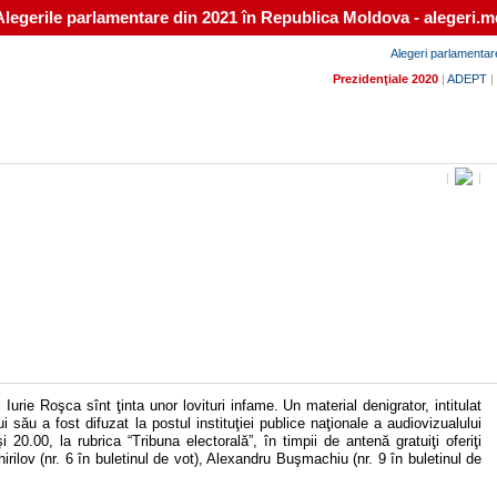
Alegerile parlamentare din 2021 în Republica Moldova - alegeri.m
Alegeri parlamentar
Prezidenţiale 2020
|
ADEPT
|
|
|
urie Roşca sînt ţinta unor lovituri infame. Un material denigrator, intitulat
 său a fost difuzat la postul instituţiei publice naţionale a audiovizualului
20.00, la rubrica “Tribuna electorală”, în timpii de antenă gratuiţi oferiţi
hirilov (nr. 6 în buletinul de vot), Alexandru Buşmachiu (nr. 9 în buletinul de