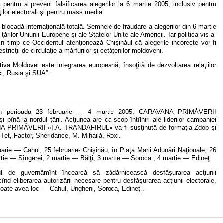
pentru a preveni falsificarea alegerilor la 6 martie 2005, inclusiv pentru
nţilor electorali şi pentru mass media.
locadă internaţională totală. Semnele de fraudare a alegerilor din 6 martie
ţărilor Uniunii Europene şi ale Statelor Unite ale Americii. Iar politica vis-a-
În timp ce Occidentul atenţionează Chişinăul că alegerile incorecte vor fi
ricţii de circulaţie a mărfurilor şi cetăţenilor moldoveni.
va Moldovei este integrarea europeană, însoţită de dezvoltarea relaţiilor
ici, Rusia şi SUA”.
În perioada 23 februarie — 4 martie 2005, CARAVANA PRIMĂVERII
nă la nordul ţării. Acţiunea are ca scop întîlniri ale liderilor campaniei
ANA PRIMĂVERII «I.A. TRANDAFIRUL» va fi susţinută de formaţia Zdob şi
-Tet, Factor, Sheridance, M. Mihailă, Roxi.
rie — Cahul, 25 februarie- Chişinău, în Piaţa Marii Adunări Naţionale, 26
tie — Sîngerei, 2 martie — Bălţi, 3 martie — Soroca , 4 martie — Edineţ.
dul de guvernămînt încearcă să zădărnicească desfăşurarea acţiunii
nd eliberarea autorizării necesare pentru desfăşurarea acţiunii electorale,
 poate avea loc — Cahul, Ungheni, Soroca, Edineţ”.