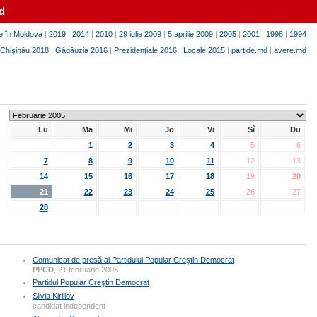
d
e în Moldova
|
2019
|
2014
|
2010
|
29 iulie 2009
|
5 aprilie 2009
|
2005
|
2001
|
1998
|
1994
Chişinău 2018
|
Găgăuzia 2016
|
Prezidenţiale 2016
|
Locale 2015
|
partide.md
|
avere.md
Lu
Ma
Mi
Jo
Vi
Sî
Du
1
2
3
4
5
6
7
8
9
10
11
12
13
14
15
16
17
18
19
20
21
22
23
24
25
26
27
28
Comunicat de presă al Partidului Popular Creştin Democrat
PPCD
, 21 februarie 2005
Partidul Popular Creştin Democrat
Silvia Kirillov
candidat independent