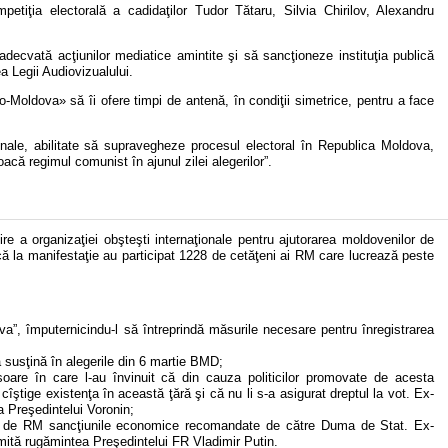
tiţia electorală a cadidaţilor Tudor Tătaru, Silvia Chirilov, Alexandru
decvată acţiunilor mediatice amintite şi să sancţioneze instituţia publică
 Legii Audiovizualului.
Moldova» să îi ofere timpi de antenă, în condiţii simetrice, pentru a face
onale, abilitate să supravegheze procesul electoral în Republica Moldova,
acă regimul comunist în ajunul zilei alegerilor”.
ire a organizaţiei obşteşti internaţionale pentru ajutorarea moldovenilor de
că la manifestaţie au participat 1228 de cetăţeni ai RM care lucrează peste
va”, împuternicindu-l să întreprindă măsurile necesare pentru înregistrarea
 susţină în alegerile din 6 martie BMD;
are în care l-au învinuit că din cauza politicilor promovate de acesta
 cîştige existenţa în această ţără şi că nu li s-a asigurat dreptul la vot. Ex-
a Preşedintelui Voronin;
aţă de RM sancţiunile economice recomandate de către Duma de Stat. Ex-
mită rugămintea Preşedintelui FR Vladimir Putin.