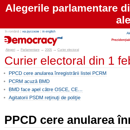
Alegerile parlamentare d
al
în română
|
на русском
|
in english
Al
alegeri.md
Prezidenţial
→
→
→
Alegeri
Parlamentare
2005
Curier electoral
Curier electoral din 1 f
PPCD cere anularea înregistrării listei PCRM
PCRM acuză BMD
BMD face apel către OSCE, CE…
Agitatorii PSDM reţinuţi de poliţie
PPCD cere anularea înr