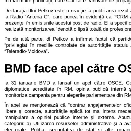
în mai multe publicaţii, care s-ar face “vinovate de propag
Declaraţia dlui Petkov este o reacţie la publicarea rezulta
la Radio “Antena C”, care punea în evidenţă ca PCRM ar 
prezenţei în emisiunile acestui post de radio. El a specifi
realizată monitorizarea “denotă o lipsă totală de profesion
Pe de altă parte, dl Petkov a infirmat faptul că partid
“privilegiat în mediile controlate de autorităţile statul
“Teleradio-Moldova”.
BMD face apel către 
la 31 ianuarie BMD a lansat un apel către OSCE, Cons
diplomatice acreditate în RM, opinia publică internă ş
monitoriza campania pentru alegerile parlamentare din R
În apel se menţionează că “contrar angajamentelor ofic
libere şi corecte, autorităţile aplică tot mai intens me
manipulare a opiniei publice interne şi externe. Abuz
categorii: a) Utilizarea resurselor administrative şi a ava
electorale. Poliţia, securitatea de stat şi alte orga