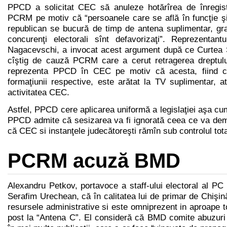
PPCD a solicitat CEC să anuleze hotărîrea de înregistr
PCRM pe motiv că “persoanele care se află în funcţie şi
republican se bucură de timp de antena suplimentar, gratu
concurenţi electorali sînt defavorizaţi”. Reprezentantu
Nagacevschi, a invocat acest argument după ce Curtea 
cîştig de cauză PCRM care a cerut retragerea dreptulu
reprezenta PPCD în CEC pe motiv că acesta, fiind ca
formaţiunii respective, este arătat la TV suplimentar, a
activitatea CEC.
Astfel, PPCD cere aplicarea uniformă a legislaţiei aşa c
PPCD admite că sesizarea va fi ignorată ceea ce va demo
că CEC si instanţele judecătoreşti rămîn sub controlul tota
PCRM acuză BMD
Alexandru Petkov, portavoce a staff-ului electoral al PC
Serafim Urechean, că în calitatea lui de primar de Chişi
resursele administrative si este omniprezent in aproape to
post la “Antena C”. El consideră că BMD comite abuzuri 