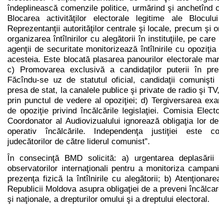
îndeplinească comenzile politice, urmărind şi anchetînd co
Blocarea activităţilor electorale legitime ale Blocu
Reprezentanţii autorităţilor centrale şi locale, precum şi 
organizarea întîlnirilor cu alegătorii în instituţiile, pe care 
agenţii de securitate monitorizează întîlnirile cu opoziţia 
acesteia. Este blocată plasarea panourilor electorale mari 
c) Promovarea exclusivă a candidaţilor puterii în pre
Făcîndu-se uz de statutul oficial, candidaţii comunişti
presa de stat, la canalele publice şi private de radio şi TV, 
prin punctul de vedere al opoziţiei; d) Tergiversarea exa
de opoziţie privind încălcările legislaţiei. Comisia Elect
Coordonator al Audiovizualului ignorează obligaţia lor d
operativ încălcările. Independenţa justiţiei este 
judecătorilor de către liderul comunist”.
În consecinţă BMD solicită: a) urgentarea deplasări
observatorilor internaţionali pentru a monitoriza campania
prezenţa fizică la întîlnirile cu alegătorii; b) Atenţionare
Republicii Moldova asupra obligaţiei de a preveni încălcar
şi naţionale, a drepturilor omului şi a dreptului electoral.