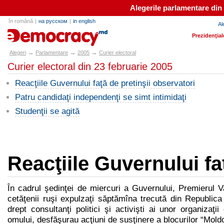
Alegerile parlamentare din
în română
|
на русском
|
in english
Al
alegeri.md
Prezidenţial
→
→
→
Alegeri
Parlamentare
2005
Curier electoral
Curier electoral din 23 februarie 2005
Reacţiile Guvernului faţă de pretinşii observatori
Patru candidaţi independenţi se simt intimidaţi
Studenţii se agită
Reacţiile Guvernului fa
În cadrul şedinţei de miercuri a Guvernului, Premierul V
cetăţenii ruşi expulzaţi săptămîna trecută din Republi
drept consultanţi politici şi activişti ai unor organizaţii
omului, desfăşurau acţiuni de susţinere a blocurilor “Mold