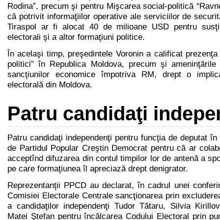
Rodina”, precum şi pentru Mişcarea social-politică “Ravno
că potrivit informaţiilor operative ale serviciilor de securit
Tiraspol ar fi alocat 40 de milioane USD pentru susţi
electorali şi a altor formaţiuni politice.
În acelaşi timp, preşedintele Voronin a calificat prezenţa
politici” în Republica Moldova, precum şi ameninţăril
sancţiunilor economice împotriva RM, drept o implic
electorală din Moldova.
Patru candidaţi indepen
Patru candidaţi independenţi pentru funcţia de deputat în
de Partidul Popular Creştin Democrat pentru că ar colab
acceptînd difuzarea din contul timpilor lor de antenă a spo
pe care formaţiunea îl apreciază drept denigrator.
Reprezentanţii PPCD au declarat, în cadrul unei conferi
Comisiei Electorale Centrale sancţionarea prin excluderea
a candidaţilor independenţi Tudor Tătaru, Silvia Kirill
Matei Ştefan pentru încălcarea Codului Electoral prin p