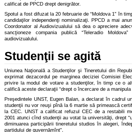
calificat de PPCD drept denigrător.
Spotul a fost difuzat la 20 februarie de “Moldova 1” în timpi
candidaţilor independenţi nominalizaţi. PPCD a mai anun
Coordonator al Audiovizualului să dea o apreciere adecv
sancţioneze compania publică “Teleradio Moldova” 
audiovizualului.
Studenţii se agită
Uniunea Naţională a Studenţilor şi Tineretului din Repu
exprimat dezacordul pe marginea deciziei Comisiei Ele
privire la modul de votare a studenţilor, în timp ce o al
califică aceste declaraţii “drept o încercare de a manipula 
Preşedintele UNST, Eugen Balan, a declarat în cadrul un
studenţii nu vor reuşi pînă la 6 martie să primească certi
la CEC. UNST a calificat refuzul CEC de a restabili mo
2001 atunci cînd studenţii au votat la universităţi, drept “u
diminuarea participării tineretului studios în alegeri, înd
partidului de guvernămînt”.